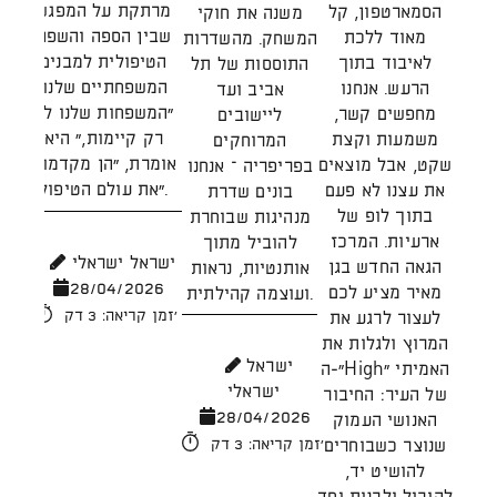
היש
מרתקת על המפגש
הסמארטפון, קל
משנה את חוקי
כ
שבין הספה והשפה
מאוד ללכת
המשחק. מהשדרות
קהי
הטיפולית למבנים
לאיבוד בתוך
התוססות של תל
ברא
המשפחתיים שלנו.
הרעש. אנחנו
אביב ועד
של 
"המשפחות שלנו לא
מחפשים קשר,
ליישובים
וק
רק קיימות," היא
משמעות וקצת
המרוחקים
הגי
אומרת, "הן מקדמות
שקט, אבל מוצאים
בפריפריה – אנחנו
הח
את עולם הטיפול".
את עצנו לא פעם
בונים שדרת
ו
בתוך לופ של
מנהיגות שבוחרת
הק
ארעיות. המרכז
להוביל מתוך
ישראל ישראלי
הגאה החדש בגן
אותנטיות, נראות
28/04/2026
מאיר מציע לכם
ועוצמה קהילתית.
מ
זמן קריאה: 3 דק'
לעצור לרגע את
שב
המרוץ ולגלות את
ישראל
התר
ה-"High" האמיתי
ישראלי
יש
של העיר: החיבור
28/04/2026
האנושי העמוק
ו
שנוצר כשבוחרים
זמן קריאה: 3 דק'
להושיט יד,