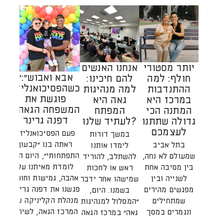
יותר מסטורי
אנחנו האנשים
"אבא ואבוש":
חולף: למה
להם חיכינו:
הק
כשהפסיכואנליזה
ההתנדבות
למה מנהיגות
ה
פוגשת את
במרכז היא
גאה היא
המשפחה הגאה /
המתנה הכי
המפתח
דפנה גרינר
גדולה שתתנו
לעתיד שלנו?
הת
לעצמכם
מע
פעם הפסיכואנליזה
במשך דורות
ראתה בנו "קבעון
בתל אביב
לימדו אותנו
התפתחותי", היום היא
שמעולם לא נחה,
להשתלב, להוריד
הא
לומדת מאיתנו על
בין מסיבה אחת
ראש או לחכות
ל
אהבה, גמישות וחוסן.
לשנייה ובין
שמישהו אחר ידבר
ויצ
פגשנו את דפנה גרינר,
מפגשים מהירים
בשמנו. היום,
שרא
מנהלת הקליניקה של
שמתחילים
"המסלול למנהיגות
ה
המרכז הגאה, לשיחה
ונגמרים במסך
גאה" במרכז הגאה