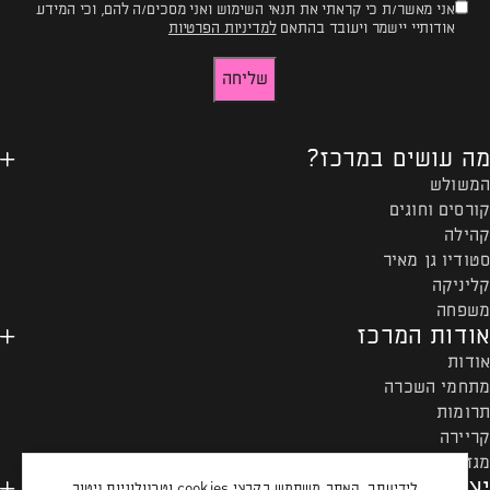
אני מאשר/ת כי קראתי את תנאי השימוש ואני מסכים/ה להם, וכי המידע
טופס
אודותיי יישמר ויעובד בהתאם
למדיניות הפרטיות
-
שליחה
רוצים
להישאר
מה עושים במרכז?
מעודכנים?
המשולש
קורסים וחוגים
קהילה
סטודיו גן מאיר
קליניקה
משפחה
אודות המרכז
אודות
מתחמי השכרה
תרומות
קריירה
מגזין המרכז
יצירת קשר ותקנון
לידיעתך, האתר משתמש בקבצי cookies וטכנולוגיות ניטור