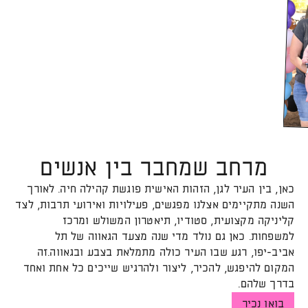
ל
פ
תי
ח
ת
ה
ת
מונ
בג
דו
-
ה
-
ל
-
מרחב שמחבר בין אנשים
כאן, בין העיר לגן, הזהות האישית פוגשת קהילה חיה. לאורך
השנה מתקיימים אצלנו מפגשים, פעילויות ואירועי תרבות, לצד
קליניקה מקצועית, סטודיו, תיאטרון המשולש ומרכז
למשפחות. כאן גם נולד מדי שנה מצעד הגאווה של תל
אביב-יפו, רגע שבו העיר כולה מתמלאת בצבע ובגאווה.זה
המקום להיפגש, להכיר, ליצור ולהרגיש שייכים כל אחת ואחד
בדרך שלהם.
בואו נכיר