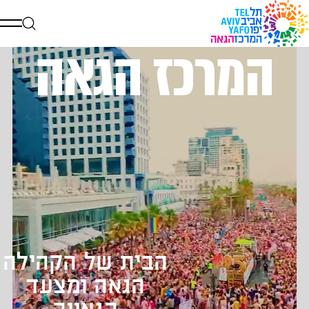
המרכז הגאה
דלג לתוכן
דלג לסרגל הניווט
הבית של הקהילה
הגאה ומצעד