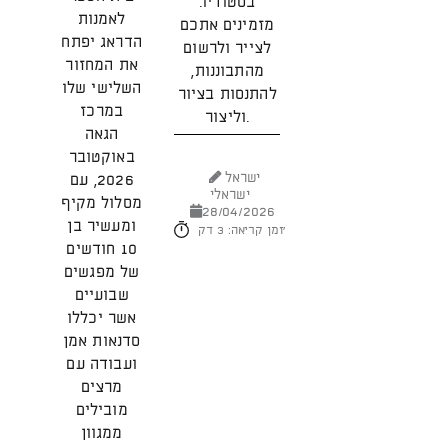
בסטודיו.
גו
לאמנות
מזמינים אתכם
הדראג יפתח
לצייר ולרשום
את המחזור
מהתבוננות,
השלישי שלו
יש
להתנסות בציור
במרכז
וליצור.
2026
הגאה
באוקטובר
ישראל
2026, עם
ישראלי
מסלול מקיף
28/04/2026
ומעשיר בן
זמן קריאה: 3 דק'
10 חודשים
של מפגשים
שבועיים
אשר יכללו
סדנאות אמן
ועבודה עם
מרצים
מובילים
ממגוון