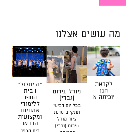
קראו
עוד
על
מרחב
שמחבר
מה עושים אצלנו
בין
אנשים
לקראת
״המסלול״
הַ
הגן
| בית
הַהוֹ
מודל עירום
וכיתה א'
הספר
| 
(גברי)
ללימודי
כת
בכל יום רביעי
אמנויות
רג
תתקיים סדנת
ומקצועות
ע
ציור מודל
הדראג
המ
עירום (גברי)
צ
בית הספר