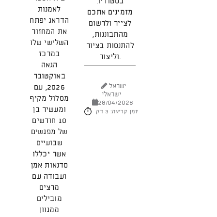
בסטודיו.
גו
לאמנות
מזמינים אתכם
הדראג יפתח
לצייר ולרשום
את המחזור
מהתבוננות,
השלישי שלו
יש
להתנסות בציור
במרכז
וליצור.
2026
הגאה
באוקטובר
ישראל
2026, עם
ישראלי
מסלול מקיף
28/04/2026
ומעשיר בן
זמן קריאה: 3 דק'
10 חודשים
של מפגשים
שבועיים
אשר יכללו
סדנאות אמן
ועבודה עם
מרצים
מובילים
ממגוון