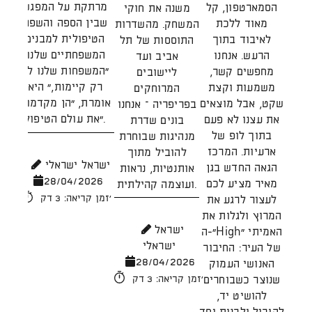
היש
מרתקת על המפגש
הסמארטפון, קל
משנה את חוקי
כ
שבין הספה והשפה
מאוד ללכת
המשחק. מהשדרות
קהי
הטיפולית למבנים
לאיבוד בתוך
התוססות של תל
ברא
המשפחתיים שלנו.
הרעש. אנחנו
אביב ועד
של 
"המשפחות שלנו לא
מחפשים קשר,
ליישובים
וק
רק קיימות," היא
משמעות וקצת
המרוחקים
הגי
אומרת, "הן מקדמות
שקט, אבל מוצאים
בפריפריה – אנחנו
הח
את עולם הטיפול".
את עצנו לא פעם
בונים שדרת
ו
בתוך לופ של
מנהיגות שבוחרת
הק
ארעיות. המרכז
להוביל מתוך
ישראל ישראלי
הגאה החדש בגן
אותנטיות, נראות
28/04/2026
מאיר מציע לכם
ועוצמה קהילתית.
מ
זמן קריאה: 3 דק'
לעצור לרגע את
שב
המרוץ ולגלות את
ישראל
התר
ה-"High" האמיתי
ישראלי
יש
של העיר: החיבור
28/04/2026
האנושי העמוק
ו
שנוצר כשבוחרים
זמן קריאה: 3 דק'
להושיט יד,