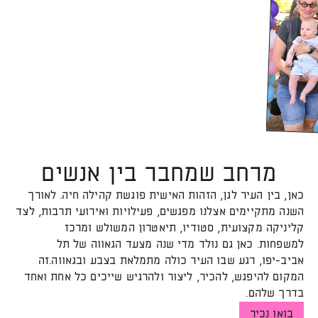
בגדול
ל
פ
ת
ח
ת
ה
ת
מ
ב
ד
-
ה
-
מרחב שמחבר בין אנשים
כאן, בין העיר לגן, הזהות האישית פוגשת קהילה חיה. לאורך
השנה מתקיימים אצלנו מפגשים, פעילויות ואירועי תרבות, לצד
קליניקה מקצועית, סטודיו, תיאטרון המשולש ומרכז
למשפחות. כאן גם נולד מדי שנה מצעד הגאווה של תל
אביב-יפו, רגע שבו העיר כולה מתמלאת בצבע ובגאווה.זה
המקום להיפגש, להכיר, ליצור ולהרגיש שייכים כל אחת ואחד
בדרך שלהם.
בואו נכיר