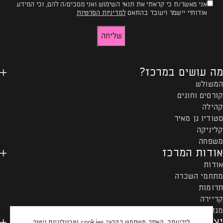
אני מאשר/ת כי קראתי את תנאי השימוש ואני מסכים/ה להם, וכי המידע
טופס
אודותיי יישמר ויעובד בהתאם
למדיניות הפרטיות
-
שליחה
רוצים
להישאר
מה עושים במרכז?
מעודכנים?
המשולש
קורסים וחוגים
קהילה
סטודיו גן מאיר
קליניקה
משפחה
אודות המרכז
אודות
מתחמי השכרה
תרומות
קריירה
מגזין המרכז
יצירת קשר ותקנון
לידיעתך, האתר משתמש בקבצי cookies וטכנולוגיות ניטור