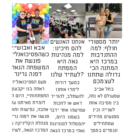
יותר מסטורי
אנחנו האנשים
"אבא ואבוש":
חולף: למה
להם חיכינו:
הק
כשהפסיכואנליזה
ההתנדבות
למה מנהיגות
ה
פוגשת את
במרכז היא
גאה היא
המשפחה הגאה /
המתנה הכי
המפתח
דפנה גרינר
גדולה שתתנו
לעתיד שלנו?
הת
לעצמכם
מע
פעם הפסיכואנליזה
במשך דורות
ראתה בנו "קבעון
בתל אביב
לימדו אותנו
התפתחותי", היום היא
שמעולם לא נחה,
להשתלב, להוריד
הא
לומדת מאיתנו על
בין מסיבה אחת
ראש או לחכות
ל
אהבה, גמישות וחוסן.
לשנייה ובין
שמישהו אחר ידבר
ויצ
פגשנו את דפנה גרינר,
מפגשים מהירים
בשמנו. היום,
שרא
מנהלת הקליניקה של
שמתחילים
"המסלול למנהיגות
ה
המרכז הגאה, לשיחה
ונגמרים במסך
גאה" במרכז הגאה