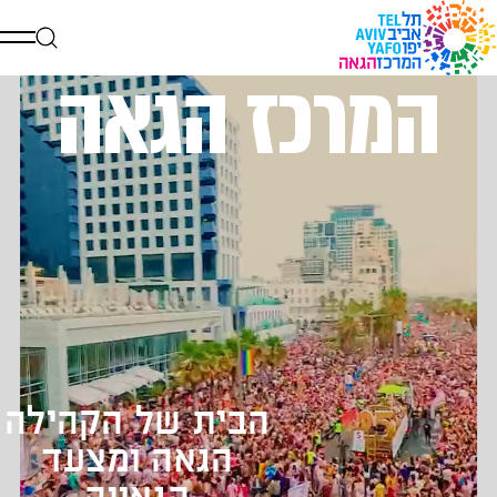
המרכז הגאה
דלג לתוכן
דלג לסרגל הניווט
הבית של הקהילה
הגאה ומצעד