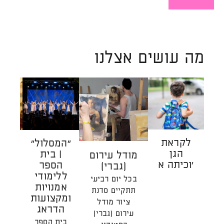
קראו
עוד
על
מרחב
שמחבר
מה עושים אצלנו
בין
אנשים
לקראת
״המסלול״
הַ
הגן
| בית
הַהוֹ
מודל עירום
וכיתה א'
הספר
| 
(גברי)
ללימודי
כת
בכל יום רביעי
אמנויות
רג
תתקיים סדנת
ומקצועות
ע
ציור מודל
הדראג
המ
עירום (גברי)
צ
בית הספר