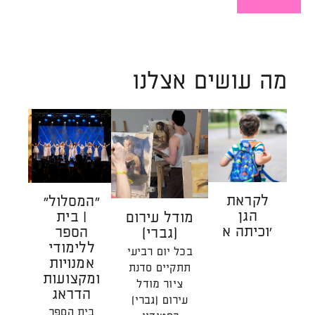
קראו
עוד
על
מרחב
שמחבר
מה עושים אצלנו
בין
אנשים
לקראת
״המסלול״
הַ
הגן
| בית
הַהוֹ
מודל עירום
וכיתה א'
הספר
| 
(גברי)
ללימודי
כת
בכל יום רביעי
אמנויות
רג
תתקיים סדנת
ומקצועות
ע
ציור מודל
הדראג
המ
עירום (גברי)
צ
בית הספר