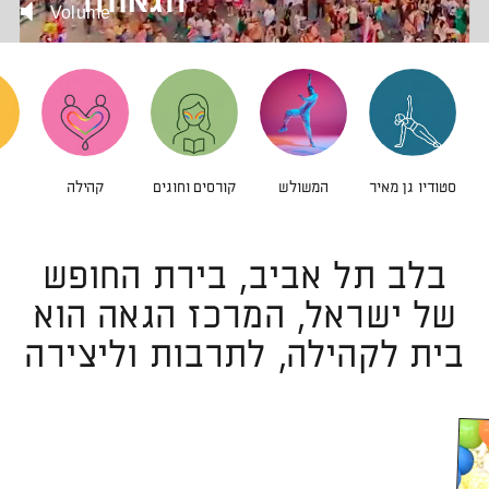
הגאווה
Volume
קהילה
סטודיו גן מאיר
המשולש
קורסים וחוגים
בלב תל אביב, בירת החופש
של ישראל, המרכז הגאה הוא
בית לקהילה, לתרבות וליצירה
חת
לפתיחת
התמונה
בגדול
ונה