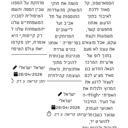
היש
מרתקת על המפגש
הסמארטפון, קל
משנה את חוקי
כ
שבין הספה והשפה
מאוד ללכת
המשחק. מהשדרות
קהי
הטיפולית למבנים
לאיבוד בתוך
התוססות של תל
ברא
המשפחתיים שלנו.
הרעש. אנחנו
אביב ועד
של 
"המשפחות שלנו לא
מחפשים קשר,
ליישובים
וק
רק קיימות," היא
משמעות וקצת
המרוחקים
הגי
אומרת, "הן מקדמות
שקט, אבל מוצאים
בפריפריה – אנחנו
הח
את עולם הטיפול".
את עצנו לא פעם
בונים שדרת
ו
בתוך לופ של
מנהיגות שבוחרת
הק
ארעיות. המרכז
להוביל מתוך
ישראל ישראלי
הגאה החדש בגן
אותנטיות, נראות
28/04/2026
מאיר מציע לכם
ועוצמה קהילתית.
מ
זמן קריאה: 3 דק'
לעצור לרגע את
שב
המרוץ ולגלות את
ישראל
התר
ה-"High" האמיתי
ישראלי
יש
של העיר: החיבור
28/04/2026
האנושי העמוק
ו
שנוצר כשבוחרים
זמן קריאה: 3 דק'
להושיט יד,