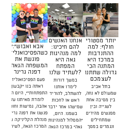
יותר מסטורי
אנחנו האנשים
"אבא ואבוש":
חולף: למה
להם חיכינו:
הק
כשהפסיכואנליזה
ההתנדבות
למה מנהיגות
ה
פוגשת את
במרכז היא
גאה היא
המשפחה הגאה /
המתנה הכי
המפתח
דפנה גרינר
גדולה שתתנו
לעתיד שלנו?
הת
לעצמכם
מע
פעם הפסיכואנליזה
במשך דורות
ראתה בנו "קבעון
בתל אביב
לימדו אותנו
התפתחותי", היום היא
שמעולם לא נחה,
להשתלב, להוריד
הא
לומדת מאיתנו על
בין מסיבה אחת
ראש או לחכות
ל
אהבה, גמישות וחוסן.
לשנייה ובין
שמישהו אחר ידבר
ויצ
פגשנו את דפנה גרינר,
מפגשים מהירים
בשמנו. היום,
שרא
מנהלת הקליניקה של
שמתחילים
"המסלול למנהיגות
ה
המרכז הגאה, לשיחה
ונגמרים במסך
גאה" במרכז הגאה