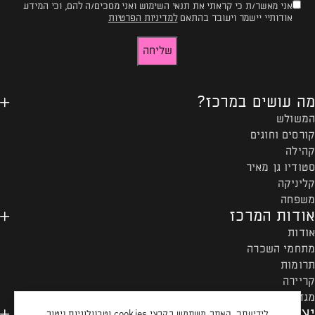
אני מאשר/ת כי קראתי את תנאי השימוש ואני מסכים/ה להם, וכי המידע
טופס
אודותיי יישמר ויעובד בהתאם
למדיניות הפרטיות
-
שליחה
רוצים
להישאר
מה עושים במרכז?
מעודכנים?
המשולש
קורסים וחוגים
קהילה
סטודיו גן מאיר
קליניקה
משפחה
אודות המרכז
אודות
מתחמי השכרה
תרומות
קריירה
מגזין המרכז
יצירת קשר ותקנון
לידיעתך, האתר משתמש בקבצי cookies וטכנולוגיות ניטור