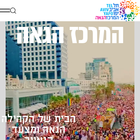
המרכז הגאה
דלג לתוכן
דלג לסרגל הניווט
הבית של הקהילה
הגאה ומצעד