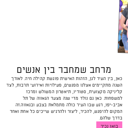
דול
ל
פ
תי
ח
ת
ה
ת
מונ
בג
דו
-
ה
-
ל
-
מרחב שמחבר בין אנשים
כאן, בין העיר לגן, הזהות האישית פוגשת קהילה חיה. לאורך
השנה מתקיימים אצלנו מפגשים, פעילויות ואירועי תרבות, לצד
קליניקה מקצועית, סטודיו, תיאטרון המשולש ומרכז
למשפחות. כאן גם נולד מדי שנה מצעד הגאווה של תל
אביב-יפו, רגע שבו העיר כולה מתמלאת בצבע ובגאווה.זה
המקום להיפגש, להכיר, ליצור ולהרגיש שייכים כל אחת ואחד
בדרך שלהם.
בואו נכיר