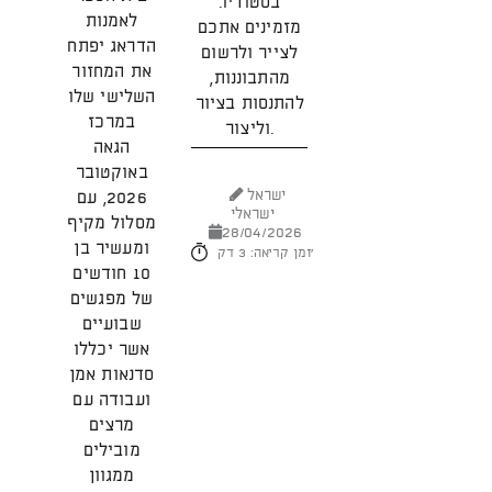
בסטודיו.
גו
לאמנות
מזמינים אתכם
הדראג יפתח
לצייר ולרשום
את המחזור
מהתבוננות,
השלישי שלו
יש
להתנסות בציור
במרכז
וליצור.
2026
הגאה
באוקטובר
ישראל
2026, עם
ישראלי
מסלול מקיף
28/04/2026
ומעשיר בן
זמן קריאה: 3 דק'
10 חודשים
של מפגשים
שבועיים
אשר יכללו
סדנאות אמן
ועבודה עם
מרצים
מובילים
ממגוון