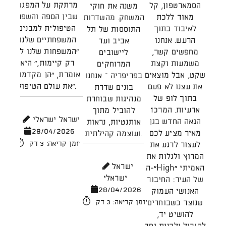
היש
מרתקת על המפגש
הסמארטפון, קל
משנה את חוקי
כ
שבין הספה והשפה
מאוד ללכת
המשחק. מהשדרות
קהי
הטיפולית למבנים
לאיבוד בתוך
התוססות של תל
ברא
המשפחתיים שלנו.
הרעש. אנחנו
אביב ועד
של 
"המשפחות שלנו לא
מחפשים קשר,
ליישובים
וק
רק קיימות," היא
משמעות וקצת
המרוחקים
הגי
אומרת, "הן מקדמות
שקט, אבל מוצאים
בפריפריה – אנחנו
הח
את עולם הטיפול".
את עצנו לא פעם
בונים שדרת
ו
בתוך לופ של
מנהיגות שבוחרת
הק
ארעיות. המרכז
להוביל מתוך
ישראל ישראלי
הגאה החדש בגן
אותנטיות, נראות
28/04/2026
מאיר מציע לכם
ועוצמה קהילתית.
מ
זמן קריאה: 3 דק'
לעצור לרגע את
שב
המרוץ ולגלות את
ישראל
התר
ה-"High" האמיתי
ישראלי
יש
של העיר: החיבור
28/04/2026
האנושי העמוק
ו
שנוצר כשבוחרים
זמן קריאה: 3 דק'
להושיט יד,