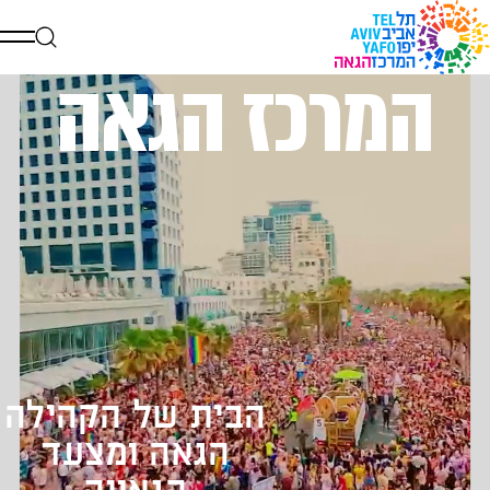
המרכז הגאה
דלג לתוכן
דלג לסרגל הניווט
הבית של הקהילה
הגאה ומצעד