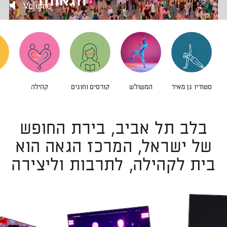
הגאווה
Volume
קהילה
סטודיו גן מאיר
המשולש
קורסים וחוגים
בלב תל אביב, בירת החופש
של ישראל, המרכז הגאה הוא
בית לקהילה, לתרבות וליצירה
לפתיח
התמונ
בגדו
לפתיחת
התמונה
בגדול