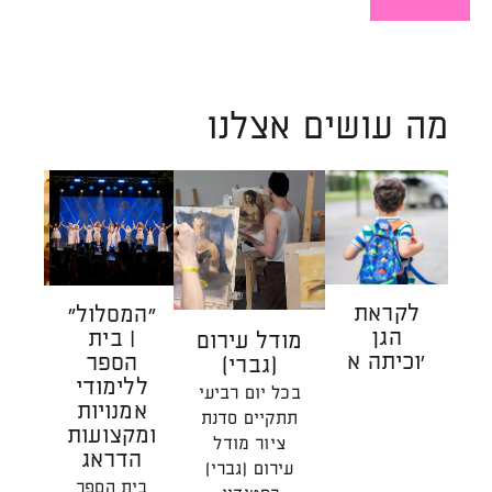
קראו
עוד
על
מרחב
שמחבר
מה עושים אצלנו
בין
אנשים
לקראת
״המסלול״
הַ
הגן
| בית
הַהוֹ
מודל עירום
וכיתה א'
הספר
| 
(גברי)
ללימודי
כת
בכל יום רביעי
אמנויות
רג
תתקיים סדנת
ומקצועות
ע
ציור מודל
הדראג
המ
עירום (גברי)
צ
בית הספר