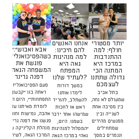
יותר מסטורי
אנחנו האנשים
"אבא ואבוש":
חולף: למה
להם חיכינו:
הק
כשהפסיכואנליזה
ההתנדבות
למה מנהיגות
ה
פוגשת את
במרכז היא
גאה היא
המשפחה הגאה /
המתנה הכי
המפתח
דפנה גרינר
גדולה שתתנו
לעתיד שלנו?
הת
לעצמכם
מע
פעם הפסיכואנליזה
במשך דורות
ראתה בנו "קבעון
בתל אביב
לימדו אותנו
התפתחותי", היום היא
שמעולם לא נחה,
להשתלב, להוריד
הא
לומדת מאיתנו על
בין מסיבה אחת
ראש או לחכות
ל
אהבה, גמישות וחוסן.
לשנייה ובין
שמישהו אחר ידבר
ויצ
פגשנו את דפנה גרינר,
מפגשים מהירים
בשמנו. היום,
שרא
מנהלת הקליניקה של
שמתחילים
"המסלול למנהיגות
ה
המרכז הגאה, לשיחה
ונגמרים במסך
גאה" במרכז הגאה