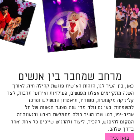
ל
פ
תי
ח
ת
ה
ת
מונ
בג
דו
ה
-
-
ל
-
מרחב שמחבר בין אנשים
כאן, בין העיר לגן, הזהות האישית פוגשת קהילה חיה. לאורך
השנה מתקיימים אצלנו מפגשים, פעילויות ואירועי תרבות, לצד
קליניקה מקצועית, סטודיו, תיאטרון המשולש ומרכז
למשפחות. כאן גם נולד מדי שנה מצעד הגאווה של תל
אביב-יפו, רגע שבו העיר כולה מתמלאת בצבע ובגאווה.זה
המקום להיפגש, להכיר, ליצור ולהרגיש שייכים כל אחת ואחד
בדרך שלהם.
בואו נכיר