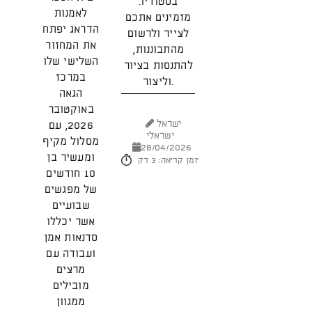
בסטודיו.
גו
לאמנות
מזמינים אתכם
הדראג יפתח
לצייר ולרשום
את המחזור
מהתבוננות,
השלישי שלו
יש
להתנסות בציור
במרכז
וליצור.
2026
הגאה
באוקטובר
ישראל
2026, עם
ישראלי
מסלול מקיף
28/04/2026
ומעשיר בן
זמן קריאה: 3 דק'
10 חודשים
של מפגשים
שבועיים
אשר יכללו
סדנאות אמן
ועבודה עם
מרצים
מובילים
ממגוון