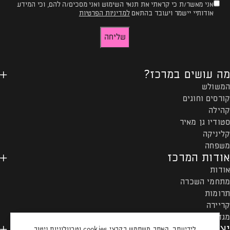
אני מאשר/ת כי קראתי את תנאי השימוש ואני מסכים/ה להם, וכי המידע
טופס
אודותיי יישמר ויעובד בהתאם
למדיניות הפרטיות
-
שליחה
רוצים
להישאר
מה עושים במרכז?
מעודכנים?
המשולש
קורסים וחוגים
קהילה
סטודיו גן מאיר
קליניקה
משפחה
אודות המרכז
אודות
מתחמי השכרה
תרומות
קריירה
מגזין המרכז
יצירת קשר ותקנון
לידיעתך, האתר משתמש בקבצי cookies וטכנולוגיות ניטור